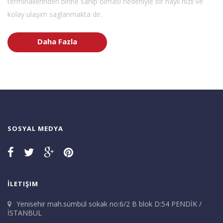
terminallerinden birine sahip olması nedeniyle bir hayli hızlı ve
kolay ulaşım saglanmakta dır.
Daha Fazla
SOSYAL MEDYA
İLETIŞIM
Yenisehir mah.sümbül sokak no:6/2 B blok D:54 PENDİK /
İSTANBUL