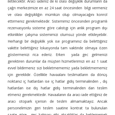
iletilecektir. Aracı iadeniz de ki olası değişiklik durumların da
çağrı merkezimize en az 24 saat öncesinden bilgi vermeniz
ve olası değişikliğin mümkün olup olmayacağını konrol
ettirmeniz gerekmektedir. Sistemimiz öncesinden programlı
rezervasyonlu sisteme göre calıstıgı için anlık program dışı
etkinlikler çalışma sistemimizi olumsuz yönde etkileyebilir.
Herhangi bir değişiklik yok ise programınız da belirttiğiniz
vakitte belirttiğiniz lokasyonda tam vaktinde olmaya özen
göstermenizi rica ederiz. Erken yada gec gelmenizi
gerektiren durumlar da müşteri hizmetlerimizi en az 1 saat
evvel bildirmeniz sizi bekletmememiz yada bekletmememiz
için gereklidir. Özellikle havaalanı teslimatların da dönüş
noktanız iç hatlardan ise iç hatlar gidiş terminalinden , dış
hatlardan ise dış hatlar gidiş terminalinden dan teslim
etmeniz gerekmektedir. Havaalanın da aracı iade ettiğiniz de
aracı otopark içerisin de teslim almamaktayız. Ancak
personelimizin geri teslim saatine kontrat ta bulunulan
saate göre gec kalması gibi aksaklıklar da beklememek