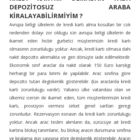
DEPOZİTOSUZ ARABA
KİRALAYABİLİRMİYİM ?
Avrupa birligi ülkelerin de kredi kartı alma kosulları bir cok
nedenden dolayı zor oldugu icin avrupa birligi ülkelerin de
ikamet eden hicbir gurbetci müşterimizin kredi kartı
olmasının zorunlulugu yoktur. Ancak, kredi kartı olmasa dahi
nakit depozito alınmakta ve geri dönüşte iade edilmektedir.
Ekonomik sınıf araclar da nakit olarak 150 Euro karsılıgı
herhangi bir para birimi ile yapılabilir. Arac sınıfına göre
depozito tutarı degiskenlik gösterebilir. (lüx araclarda kredi
kartı zorunlulugu vardır). Yabancı ülke vatandası olan ve
ülkemiz icersin de ikamet eden, tüm müşterilerimizin kredi
kartı, provizyon vermesi sirket genel sartları geregi
zorunludur. Rezervasyon esnasın da kredi kartı zorunlulugu
yoktur. Ancak arac teslim alımların da, sürücüye ait kredi
kartına blokaj tanımlanır, bu blokaj aracın durumuna sınıfına
ve kiralama gün sayısına göre degiskenlik gösterebilir. Aracın