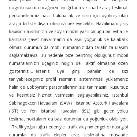
dogrultusun da uçağınızın indiği tarih ve saatte araç teslimat
personellerimiz hazır bulunacak ve sizin için ayrılmış olan
araçla birlikte dışarı cıkısınızı bekleyecektir. Havalimanı çıkış
kapısın da isminizin ve soyisminizin yazılı olduğu bir levha ile
karsılarız şayet havalimanın da aşırı yoğunluk ve kalabalık
olması durumun da mobil numaranız dan tarafınıza ulaşım
sağlamaktayız. Bu nedenle bize belirtmiş olduğunuz mobil
numaralarınızın uçağınız indiğin de aktif olmasına özen
gösteriniz..Dilerseniz üye giriş panelin de sizi
tanıyabileceğimiz profil resminizi sistemimize yüklemeniz
halin de Lobbyrent personellerinin sizi tanımasını, kusursuz
ve kesintisiz hizmet vermesini sağlayabilirsiniz. İstanbul
Sabihagokcen Havaalanı (SAW) , İstanbul Atatürk Havaalanı
(İST) ve Yeni İstanbul Havaalanı (İSL) gibi gelen yolcu
teslimat noktaların da bazı durumlar da yoğunluk olabiliyor.
Trafik yoğunluğu nedeniyle trafik akışının engel olması gibi
durumlar da trafik ekipleri araç teslimatına müsaade