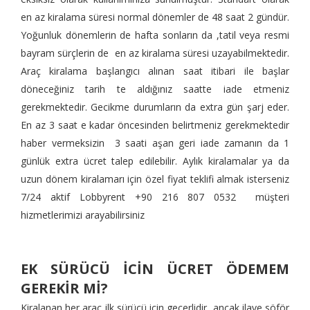
en az kiralama süresi normal dönemler de 48 saat 2 gündür.
Yoğunluk dönemlerin de hafta sonların da ,tatil veya resmi
bayram sürçlerin de en az kiralama süresi uzayabilmektedir.
Araç kiralama başlangıcı alınan saat itibari ile başlar
döneceğiniz tarih te aldığınız saatte iade etmeniz
gerekmektedir. Gecikme durumların da extra gün şarj eder.
En az 3 saat e kadar öncesinden belirtmeniz gerekmektedir
haber vermeksizin 3 saati aşan geri iade zamanın da 1
günlük extra ücret talep edilebilir. Aylık kiralamalar ya da
uzun dönem kiralamarı için özel fiyat teklifi almak isterseniz
7/24 aktif Lobbyrent +90 216 807 0532 müşteri
hizmetlerimizi arayabilirsiniz
EK SÜRÜCÜ İCİN ÜCRET ÖDEMEM
GEREKİR Mİ?
Kiralanan her arac ilk sürücü icin geçerlidir, ancak ilave söför