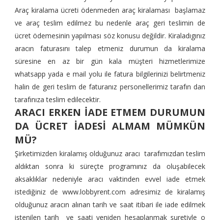
Araç kiralama ücreti ödenmeden araç kiralaması başlamaz
ve araç teslim edilmez bu nedenle araç geri teslimin de
ücret ödemesinin yapılması söz konusu değildir. Kiraladıgınız
aracın faturasını talep etmeniz durumun da kiralama
süresine en az bir gün kala müşteri hizmetlerimize
whatsapp yada e mail yolu ile fatura bilgilerinizi belirtmeniz
halin de geri teslim de faturanız personellerimiz tarafın dan
tarafınıza teslim edilecektir.
ARACI ERKEN İADE ETMEM DURUMUN
DA ÜCRET İADESİ ALMAM MÜMKÜN
MÜ?
Şirketimizden kiralamış olduğunuz aracı tarafımızdan teslim
aldıktan sonra ki süreçte programınız da oluşabilecek
aksaklıklar nedeniyle aracı vaktinden evvel iade etmek
istediğiniz de
www.lobbyrent.com
adresimiz de kiralamış
olduğunuz aracın alınan tarih ve saat itibari ile iade edilmek
istenilen tarih ve saati yeniden hesaplanmak suretiyle o