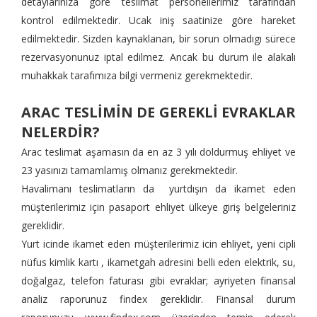
detaylarınıza göre teslimat personellerimiz tarafından
kontrol edilmektedir. Ucak iniş saatinize göre hareket
edilmektedir. Sizden kaynaklanan, bir sorun olmadıgı sürece
rezervasyonunuz iptal edilmez. Ancak bu durum ile alakalı
muhakkak tarafımıza bilgi vermeniz gerekmektedir.
ARAC TESLİMİN DE GEREKLİ EVRAKLAR
NELERDİR?
Arac teslimat aşamasın da en az 3 yılı doldurmuş ehliyet ve
23 yasınızı tamamlamış olmanız gerekmektedir.
Havalimanı teslimatların da yurtdışın da ikamet eden
müşterilerimiz için pasaport ehliyet ülkeye giriş belgeleriniz
gereklidir.
Yurt icinde ikamet eden müşterilerimiz icin ehliyet, yeni cipli
nüfus kimlik kartı , ikametgah adresini belli eden elektrik, su,
doğalgaz, telefon faturası gibi evraklar; ayriyeten finansal
analiz raporunuz findex gereklidir. Finansal durum