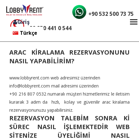
+90 532 500 73 75
Giriş
+90 850 441 0 544
Türkçe
English
ARAC KİRALAMA REZERVASYONUNU
NASIL YAPABİLİRİM?
www.lobbyrent.com
web adresimiz üzerinden
info@lobbyrent.com
mail adresimi üzerinden
+90 216 807 0532 numaralı müşteri hizmetlerimiz le iletisim
kurarak 3 adım da hızlı, kolay ve güvenilir arac kiralama
rezervasyonunuzu yapabilirsiniz.
REZERVASYON TALEBİM SONRA Kİ
SÜREC NASIL İŞLEMEKTEDİR WEB
SİTENİZE ÜYELİĞİMİ NASIL