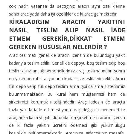
cok nadir yasansa da sectiginiz aracın aynı özelliklerine
sahip arac yada daha iyi özellikler de ki arac gelmektedir.
KİRALADIGIM ARACIN YAKITINI
NASIL, TESLİM ALIP NASIL İADE
ETMEM GEREKİR,DİKKAT ETMEM
GEREKEN HUSUSLAR NELERDİR ?
Arac teslimatı genellikle aracın içerisin de bulunduğu yakıt
kadarıyla teslim edilir. Genellikle depoyu boş teslim edip boş
teslim alırız ancak personellerimiz araç teslimatından sonra
en yakın petrol istasyonuna kadar size eşlik edecektir. Aracı
full depo verip full depo teslim alma gibi calısma sistemimiz
bulunmamaktadır. Bu kural hem müşterimizi hem de
şirketimizi korumak niteliğindedir. Araç iadesin de araçta
fazla yakıtla iade edilmesi yada araç değişiklik nedenleri ile
araç arıza kaza vb gibi durumlar da şirketimizin aracın içersin
de ki fazla yakıtın ücretini ödemesi gibi yükümlülüğü
kesinlikle bulunmamaktadır. Aracınıza gideceğiniz mesafe