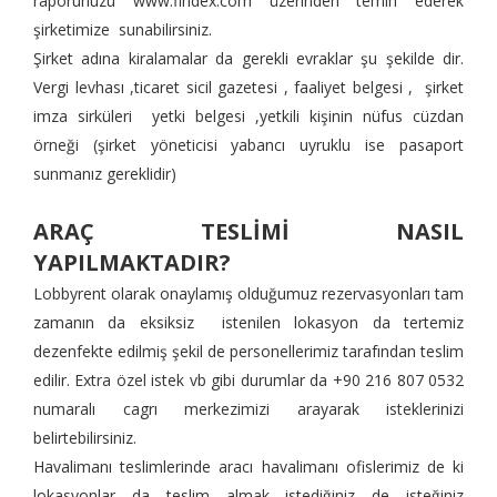
raporunuzu
www.findex.com
üzerinden temin ederek
şirketimize sunabilirsiniz.
Şirket adına kiralamalar da gerekli evraklar şu şekilde dir.
Vergi levhası ,ticaret sicil gazetesi , faaliyet belgesi , şirket
imza sirküleri yetki belgesi ,yetkili kişinin nüfus cüzdan
örneği (şirket yöneticisi yabancı uyruklu ise pasaport
sunmanız gereklidir)
ARAÇ TESLİMİ NASIL
YAPILMAKTADIR?
Lobbyrent olarak onaylamış olduğumuz rezervasyonları tam
zamanın da eksiksiz istenilen lokasyon da tertemiz
dezenfekte edilmiş şekil de personellerimiz tarafından teslim
edilir. Extra özel istek vb gibi durumlar da +90 216 807 0532
numaralı cagrı merkezimizi arayarak isteklerinizi
belirtebilirsiniz.
Havalimanı teslimlerinde aracı havalimanı ofislerimiz de ki
lokasyonlar da teslim almak istediğiniz de isteğiniz