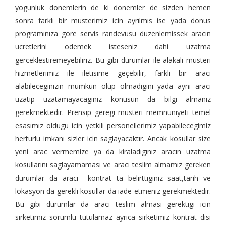
yogunluk donemlerin de ki donemler de sizden hemen
sonra farklı bir musterimiz icin ayrılmıs ise yada donus
programınıza gore servis randevusu duzenlemissek aracın
ucretlerini odemek isteseniz dahi uzatma
gerceklestiremeyebiliriz. Bu gibi durumlar ile alakalı musteri
hizmetlerimiz ile iletisime geçebilir, farklı bir aracı
alabileceginizin mumkun olup olmadıgını yada aynı aracı
uzatıp uzatamayacagınız konusun da bilgi almanız
gerekmektedir. Prensip geregi musteri memnuniyeti temel
esasımız oldugu icin yetkili personellerimiz yapabilecegimiz
herturlu imkanı sizler icin saglayacaktır. Ancak kosullar size
yeni arac vermemize ya da kiraladıgınız aracın uzatma
kosullarını saglayamaması ve aracı teslim almamız gereken
durumlar da aracı kontrat ta belirttiginiz saat,tarih ve
lokasyon da gerekli kosullar da iade etmeniz gerekmektedir.
Bu gibi durumlar da aracı teslim alması gerektigi icin
sirketimiz sorumlu tutulamaz ayrıca sirketimiz kontrat dısı