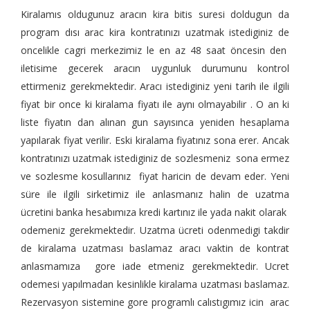
Kiralamıs oldugunuz aracın kira bitis suresi doldugun da
program dısı arac kira kontratınızı uzatmak istediginiz de
oncelikle cagri merkezimiz le en az 48 saat öncesin den
iletisime gecerek aracın uygunluk durumunu kontrol
ettirmeniz gerekmektedir. Aracı istediginiz yeni tarih ile ilgili
fiyat bir once ki kiralama fiyatı ile aynı olmayabilir . O an ki
liste fiyatın dan alınan gun sayısınca yeniden hesaplama
yapılarak fiyat verilir. Eski kiralama fiyatınız sona erer. Ancak
kontratınızı uzatmak istediginiz de sozlesmeniz sona ermez
ve sozlesme kosullarınız fiyat haricin de devam eder. Yeni
süre ile ilgili sirketimiz ile anlasmanız halin de uzatma
ücretini banka hesabımıza kredi kartınız ile yada nakit olarak
odemeniz gerekmektedir. Uzatma ücreti odenmedigi takdir
de kiralama uzatması baslamaz aracı vaktin de kontrat
anlasmamıza gore iade etmeniz gerekmektedir. Ucret
odemesi yapılmadan kesinlikle kiralama uzatması baslamaz.
Rezervasyon sistemine gore programlı calıstıgımız icin arac