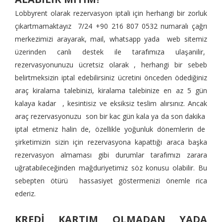
Lobbyrent olarak rezervasyon iptali için herhangi bir zorluk
çıkartmamaktayız 7/24 +90 216 807 0532 numaralı çağrı
merkezimizi arayarak, mail, whatsapp yada web sitemiz
üzerinden canlı destek ile tarafımıza ulaşanilir,
rezervasyonunuzu ücretsiz olarak , herhangi bir sebeb
belirtmeksizin iptal edebilirsiniz ücretini önceden ödediğiniz
araç kiralama talebinizi, kiralama talebinize en az 5 gün
kalaya kadar , kesintisiz ve eksiksiz teslim alırsınız. Ancak
araç rezervasyonuzu son bir kac gün kala ya da son dakika
iptal etmeniz halin de, özellikle yoğunluk dönemlerin de
şirketimizin sizin için rezervasyona kapattığı araca başka
rezervasyon almaması gibi durumlar tarafımızı zarara
uğratabileceğinden mağduriyetimiz söz konusu olabilir. Bu
sebepten ötürü hassasiyet göstermenizi önemle rica
ederiz.
KREDİ KARTIM OLMADAN YADA