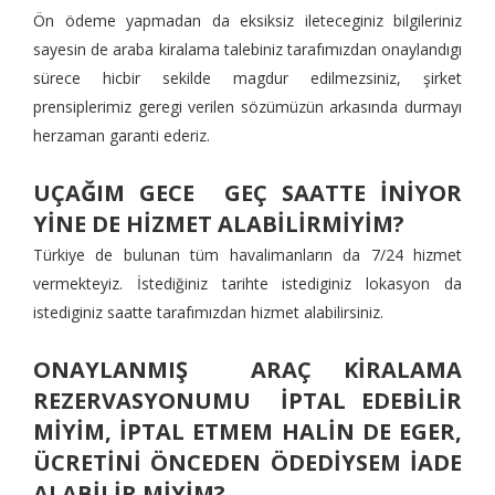
Ön ödeme yapmadan da eksiksiz ileteceginiz bilgileriniz
sayesin de araba kiralama talebiniz tarafımızdan onaylandıgı
sürece hicbir sekilde magdur edilmezsiniz, şirket
prensiplerimiz geregi verilen sözümüzün arkasında durmayı
herzaman garanti ederiz.
UÇAĞIM GECE GEÇ SAATTE İNİYOR
YİNE DE HİZMET ALABİLİRMİYİM?
Türkiye de bulunan tüm havalimanların da 7/24 hizmet
vermekteyiz. İstediğiniz tarihte istediginiz lokasyon da
istediginiz saatte tarafımızdan hizmet alabilirsiniz.
ONAYLANMIŞ ARAÇ KİRALAMA
REZERVASYONUMU İPTAL EDEBİLİR
MİYİM, İPTAL ETMEM HALİN DE EGER,
ÜCRETİNİ ÖNCEDEN ÖDEDİYSEM İADE
ALABİLİR MİYİM?