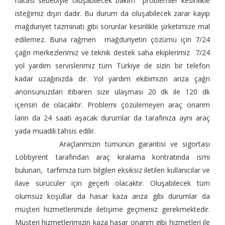
hatası sebebiyle oluşabilecek bakım problemler kesinlikle
isteğimiz dışın dadır. Bu durum da oluşabilecek zarar kayıp
mağduriyet tazminatı gibi sorunlar kesinlikle şirketimize mal
edilemez. Buna rağmen mağduriyetin çözümü için 7/24
çağrı merkezlerimiz ve teknik destek saha ekiplerimiz 7/24
yol yardım servislerimiz tüm Türkiye de sizin bir telefon
kadar uzağınızda dır. Yol yardım ekibimizin arıza çağrı
anonsunuzdan itibaren size ulaşması 20 dk ile 120 dk
içerisin de olacaktır. Problemi çözülemeyen araç onarım
ların da 24 saati aşacak durumlar da tarafınıza aynı araç
yada muadili tahsis edilir.
Araçlarımızın tümünün garantisi ve sigortası
Lobbyrent tarafından araç kiralama kontratında ismi
bulunan, tarfımıza tüm bilgileri eksiksiz iletilen kullanıcılar ve
ilave sürücüler için geçerli olacaktır. Oluşabilecek tüm
olumsuz koşullar da hasar kaza arıza gibi durumlar da
müşteri hizmetlerimizle iletişime geçmeniz gerekmektedir.
Müşteri hizmetlerimizin kaza hasar onarım gibi hizmetleri ile