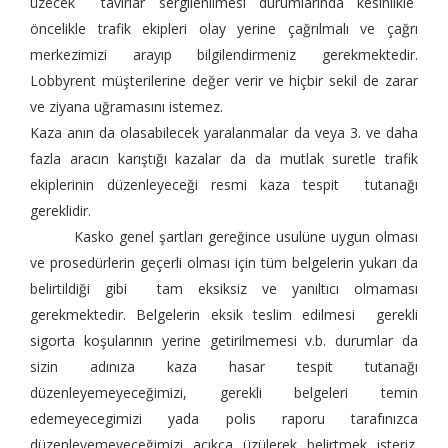
üzecek tavırlar sergilenilmesi durumlarında kesinlikle
öncelikle trafik ekipleri olay yerine çağrılmalı ve çağrı
merkezimizi arayıp bilgilendirmeniz gerekmektedir.
Lobbyrent müşterilerine değer verir ve hiçbir sekil de zarar
ve ziyana uğramasını istemez.
Kaza anın da olasabilecek yaralanmalar da veya 3. ve daha
fazla aracın karıştığı kazalar da da mutlak suretle trafik
ekiplerinin düzenleyeceği resmi kaza tespit tutanağı
gereklidir.
Kasko genel şartları gereğince usulüne uygun olması
ve prosedürlerin geçerli olması için tüm belgelerin yukarı da
belirtildiği gibi tam eksiksiz ve yanıltıcı olmaması
gerekmektedir. Belgelerin eksik teslim edilmesi gerekli
sigorta koşularının yerine getirilmemesi v.b. durumlar da
sizin adınıza kaza hasar tespit tutanağı
düzenleyemeyeceğimizi, gerekli belgeleri temin
edemeyecegimizi yada polis raporu tarafınızca
düzenleyemeyeceğimizi açıkça üzülerek belirtmek isteriz.