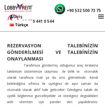
+90 532 500 73 75
Giriş
+90 850 441 0 544
Türkçe
English
REZERVASYON TALEBİNİZİN
GÖNDERİLMESİ VE TALEBİNİZİN
ONAYLANMASI
Tarafımıza göndermiş olduğunuz araç kiralama
talebinizin sistemimize ulaşması ile birlik te otomatik
olarak tarafınıza mail ya da sms gelmektedir. Kendi
belirlediğiniz sifreniz ile üyeliginiz de aynı zaman da
otomatik olarak aktif hale gelecektir. Dilediginiz takdir de
üyelik bilgilerinizi güncelleyebilir ve istediginiz degisiklikleri
web sitemizin üye panelin den yapabilirsiniz.