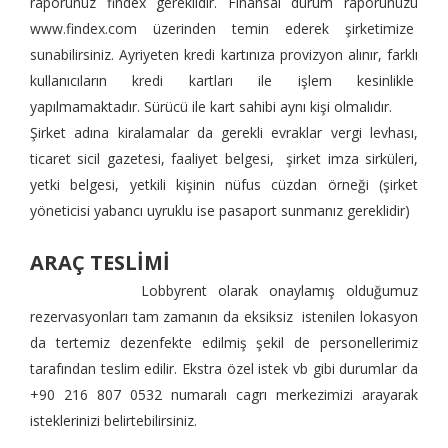
raporunuz findex gereklidir. Finansal durum raporunuzu
www.findex.com
üzerinden temin ederek şirketimize
sunabilirsiniz. Ayriyeten kredi kartınıza provizyon alınır, farklı
kullanıcıların kredi kartları ile işlem kesinlikle
yapılmamaktadır. Sürücü ile kart sahibi aynı kişi olmalıdır.
Şirket adına kiralamalar da gerekli evraklar vergi levhası,
ticaret sicil gazetesi, faaliyet belgesi, şirket imza sirküleri,
yetki belgesi, yetkili kişinin nüfus cüzdan örneği (şirket
yöneticisi yabancı uyruklu ise pasaport sunmanız gereklidir)
ARAÇ TESLİMİ
Lobbyrent olarak onaylamış olduğumuz
rezervasyonları tam zamanın da eksiksiz istenilen lokasyon
da tertemiz dezenfekte edilmiş şekil de personellerimiz
tarafından teslim edilir. Ekstra özel istek vb gibi durumlar da
+90 216 807 0532 numaralı cagrı merkezimizi arayarak
isteklerinizi belirtebilirsiniz.