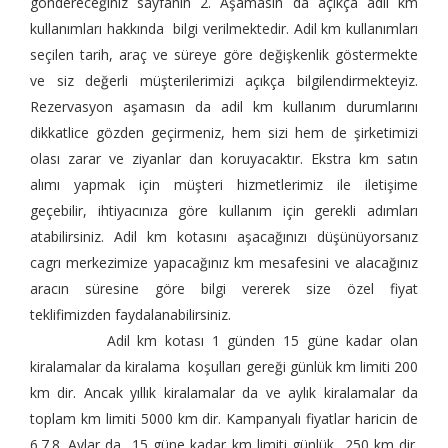
göndereceğiniz sayfanın 2. Aşamasın da açıkça adil km
kullanımları hakkında bilgi verilmektedir. Adil km kullanımları
seçilen tarih, araç ve süreye göre değişkenlik göstermekte
ve siz değerli müşterilerimizi açıkça bilgilendirmekteyiz.
Rezervasyon aşamasın da adil km kullanım durumlarını
dikkatlice gözden geçirmeniz, hem sizi hem de şirketimizi
olası zarar ve ziyanlar dan koruyacaktır. Ekstra km satın
alımı yapmak için müşteri hizmetlerimiz ile iletişime
geçebilir, ihtiyacınıza göre kullanım için gerekli adımları
atabilirsiniz. Adil km kotasını aşacağınızı düşünüyorsanız
cagrı merkezimize yapacağınız km mesafesini ve alacağınız
aracın süresine göre bilgi vererek size özel fiyat
teklifimizden faydalanabilirsiniz.
Adil km kotası 1 günden 15 güne kadar olan
kiralamalar da kiralama koşulları gereği günlük km limiti 200
km dir. Ancak yıllık kiralamalar da ve aylık kiralamalar da
toplam km limiti 5000 km dir. Kampanyalı fiyatlar haricin de
6.7.8. Aylar da 15 güne kadar km limiti günlük 250 km dir.