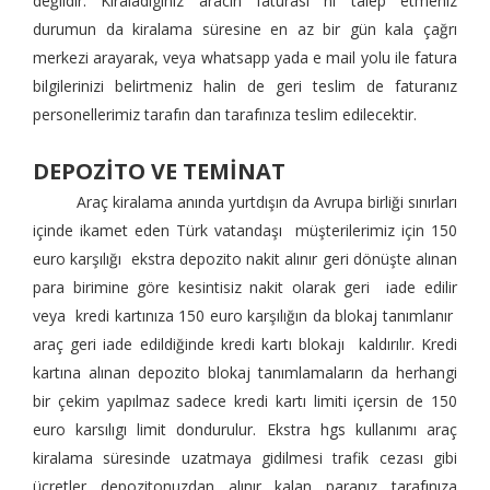
değildir. Kiraladıgınız aracın faturası nı talep etmeniz
durumun da kiralama süresine en az bir gün kala çağrı
merkezi arayarak, veya whatsapp yada e mail yolu ile fatura
bilgilerinizi belirtmeniz halin de geri teslim de faturanız
personellerimiz tarafın dan tarafınıza teslim edilecektir.
DEPOZİTO VE TEMİNAT
Araç kiralama anında yurtdışın da Avrupa birliği sınırları
içinde ikamet eden Türk vatandaşı müşterilerimiz için 150
euro karşılığı ekstra depozito nakit alınır geri dönüşte alınan
para birimine göre kesintisiz nakit olarak geri iade edilir
veya kredi kartınıza 150 euro karşılığın da blokaj tanımlanır
araç geri iade edildiğinde kredi kartı blokajı kaldırılır. Kredi
kartına alınan depozito blokaj tanımlamaların da herhangi
bir çekim yapılmaz sadece kredi kartı limiti içersin de 150
euro karsılıgı limit dondurulur. Ekstra hgs kullanımı araç
kiralama süresinde uzatmaya gidilmesi trafik cezası gibi
ücretler depozitonuzdan alınır kalan paranız tarafınıza