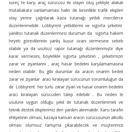
süreç te karşı araç sürücüsü ile olayın oluş şekliyle alakalı
mutabakata varılamaması halin de kesinlikle trafik ekipleri
olay yerine çağrılarak kaza tutanağı yetkili mercilerce
düzenlenmelidir. Lobbyrent yetkililerini ve sigorta şirketini
yanıltıcı tutanak düzenlenmesi durumun da sigorta hakem
heyeti görevlilerinin yanlış kusur oranı vermesine sebeb
olabilir ya da usulsüz rapor tutanağı düzenlenmiştir diye
karar vermesini, böylelikle sigorta şirketinin , şirketimizin
zarar ve ziyanlarını , araç hasar bedelini karşılamamasına
neden olabilir. Bu gibi durumlar da aracın onarım bedeli
zarar ve ziyanlar aracı kiralayan sürücünün sorumluluğun da
dır. Lobbyrent her türlü zarar ziyan ve hasar onarım bedelini
aracı kiralayan sürücüden talep edebilir . Bu neden le
usulüne uygun olduğu şekil de tutanak düzenlenmeli ve
teknik destek ekiplerimiz den yardım alınmalıdır. Karsı tarafın
ehliyetinin olması, kazaya karısan aracın sürücüsünün alkollü
olması olumsuz tartışma çıkarabilecek ve müşterimizi