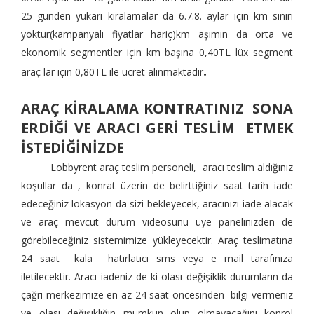
25 günden yukarı kiralamalar da 6.7.8. aylar için km sınırı
yoktur(kampanyalı fiyatlar hariç)km aşımın da orta ve
ekonomik segmentler için km başına 0,40TL lüx segment
.
araç lar için 0,80TL ile ücret alınmaktadır
ARAÇ KİRALAMA KONTRATINIZ SONA
ERDİĞİ VE ARACI GERİ TESLİM ETMEK
İSTEDİĞİNİZDE
Lobbyrent araç teslim personeli, aracı teslim aldığınız
koşullar da , konrat üzerin de belirttiğiniz saat tarih iade
edeceğiniz lokasyon da sizi bekleyecek, aracınızı iade alacak
ve araç mevcut durum videosunu üye panelinizden de
görebileceğiniz sistemimize yükleyecektir. Araç teslimatına
24 saat kala hatırlatıcı sms veya e mail tarafınıza
iletilecektir. Aracı iadeniz de ki olası değişiklik durumların da
çağrı merkezimize en az 24 saat öncesinden bilgi vermeniz
ve olası değişikliğin mümkün olup olmayacağını konrol