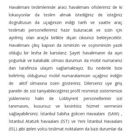
Havalimanı teslimlerinde aracı havalimanı ofislerimiz de ki
lokasyonlar da teslim almak istediğiniz de isteğiniz
dogrultusun da uçağınızın indiği tarih ve saatte araç
teslimatı personellerimiz hazır bulunacak ve sizin için
ayrılmış olan araçla birlikte dışarı cıkısınızı bekleyecektir.
Havalimanı çıkış kapısın da isminizin ve soyisminizin yazılı
olduğu bir levha ile karsılarız. Şayet havalimanın da aşırı
yoğunluk ve kalabalık olması durumun da mobil numaranız
dan tarafınıza ulaşım sağlamaktayız. Bu nedenle bize
belirtmiş olduğunuz mobil numaralarınızın uçağınız indiğin
de aktif olmasına özen gösteriniz. Dilerseniz üye giriş
panelin de sizi tanıyabileceğimiz profil resminizi sistemimize
yüklemeniz halin de Lobbyrent personellerinin sizi
tanımasını, kusursuz ve kesintisiz hizmet vermesini
sağlayabilirsiniz. İstanbul Sabiha gokcen Havaalanı (SAW) ,
İstanbul Atatürk havaalanı (İST) ve Yeni İstanbul Havaalanı
(İSL) gibi gelen yolcu teslimat noktaların da bazı durumlar da