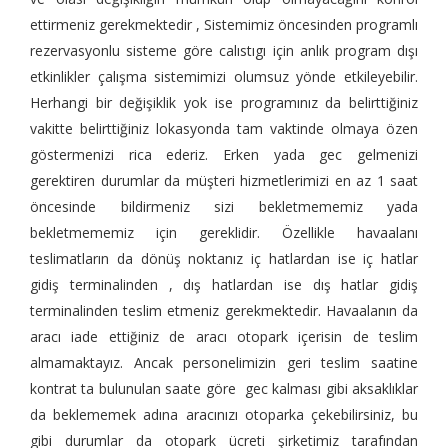
ettirmeniz gerekmektedir , Sistemimiz öncesinden programlı
rezervasyonlu sisteme göre calıstıgı için anlık program dışı
etkinlikler çalışma sistemimizi olumsuz yönde etkileyebilir.
Herhangi bir değişiklik yok ise programınız da belirttiğiniz
vakitte belirttiğiniz lokasyonda tam vaktinde olmaya özen
göstermenizi rica ederiz. Erken yada gec gelmenizi
gerektiren durumlar da müşteri hizmetlerimizi en az 1 saat
öncesinde bildirmeniz sizi bekletmememiz yada
bekletmememiz için gereklidir. Özellikle havaalanı
teslimatların da dönüş noktanız iç hatlardan ise iç hatlar
gidiş terminalinden , dış hatlardan ise dış hatlar gidiş
terminalinden teslim etmeniz gerekmektedir. Havaalanın da
aracı iade ettiğiniz de aracı otopark içerisin de teslim
almamaktayız. Ancak personelimizin geri teslim saatine
kontrat ta bulunulan saate göre gec kalması gibi aksaklıklar
da beklememek adına aracınızı otoparka çekebilirsiniz, bu
gibi durumlar da otopark ücreti şirketimiz tarafından