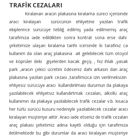
TRAFİK CEZALARI
Kiralanan aracın plakasına kiralama süreci içerisinde
aracı kiralayan sürücünün ehliyetine yazılan trafik
ekiplerince sürücüye tebliğ edilmiş yada edilmemiş araç
tarafımıza iade edildikten sonra kontrat sona erse dahi
şirketimize ulaşan kiralama tarihi icersinde ki tarafınız ca
kullanım da olan araç plakasına ait gelebilecek tüm otoyol
ve köprüler deki gişelerden kacak geçiş , hız ihlali ,yasak
park ,aracın çekici ücretini ödeseniz dahi arkasın dan araç
plakasına yazılan park cezası ,tarafımızca izin verilmeksizin
ehliyesiz sürücüye aracı kullandırılması durumun da plakaya
yazılabilecek ehliyetsiz kullandırtmak cezaları, alkollü araç
kullanımın da plakaya yazılabilecek trafik cezalar v.b. kısaca
her türlü sürücü kusuru nedeniyle yazılabilecek cezalar aracı
kiralayan müşteriye aittir. Aracı iade etseniz de trafik cezaları
araç plakası şirketimiz adına kayıtlı olduğu için tarafımıza
iletilmektedir bu gibi durumlar da aracı kiralayan müşteriye