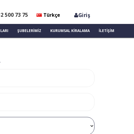
2 500 73 75
Türkçe
Giriş
English
LARI
ŞUBELERİMİZ
KURUMSAL KİRALAMA
İLETİŞİM
U