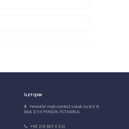
İLETIŞIM
Yenisehir mah.sümbül sokak no:6/2 B
blok D:54 PENDİK /İSTANBUL
+90 216 807 0 532