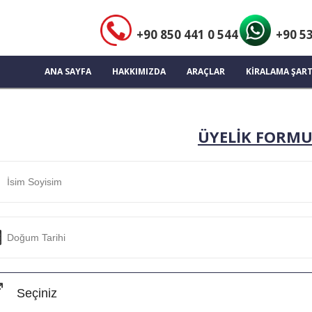
+90 850 441 0 544
+90 53
ANA SAYFA
HAKKIMIZDA
ARAÇLAR
KİRALAMA ŞART
ÜYELİK FORM