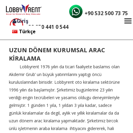
+90 532 500 73 75
Giriş
+90 850 441 0 544
Türkçe
English
UZUN DÖNEM KURUMSAL ARAC
KİRALAMA
Lobbyrent 1976 yılın da ticari faaliyete baslamıs olan
Akdemir Grub’ un büyük yatırımlarını yaptıgı öncü
kuruluslarından birisidir. Lobbyrent oto kiralama sektörüne
1996 yılın da başlamıştır. Şirketimiz bugünlerine 23 yılın
verdiği engin tecrübeleri ve yasamıs oldugu deneyimleriyle
gelmiştir. 1 günden 1 yıla, 1 yıldan 3 yıla kadar, sadece
günlük kiralamalar da degil, aylık ve yıllık kiralamalar da da
uzun dönem arac kiralama yapmaktadır. Şirketimiz bircok
ünlü işletmenin araba kiralama ihtiyacını gidererek, hali