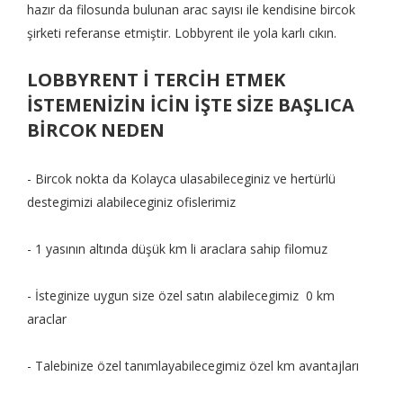
hazır da filosunda bulunan arac sayısı ile kendisine bircok
şirketi referanse etmiştir. Lobbyrent ile yola karlı cıkın.
LOBBYRENT İ TERCİH ETMEK
İSTEMENİZİN İCİN İŞTE SİZE BAŞLICA
BİRCOK NEDEN
- Bircok nokta da Kolayca ulasabileceginiz ve hertürlü
destegimizi alabileceginiz ofislerimiz
- 1 yasının altında düşük km li araclara sahip filomuz
- İsteginize uygun size özel satın alabilecegimiz 0 km
araclar
- Talebinize özel tanımlayabilecegimiz özel km avantajları