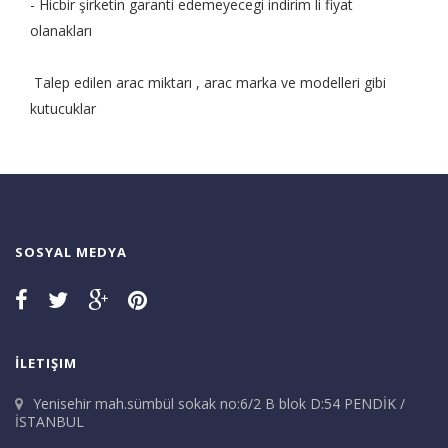
- Hicbir şirketin garanti edemeyecegi indirim li fiyat
olanakları
Talep edilen arac miktarı , arac marka ve modelleri gibi
kutucuklar
SOSYAL MEDYA
İLETIŞIM
Yenisehir mah.sümbül sokak no:6/2 B blok D:54 PENDİK /
İSTANBUL