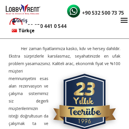
+90 532 500 73 75
Giriş
+90 850 441 0 544
Türkçe
English
Her zaman fiyatlarımıza kasko, kdv ve hersey dahildir.
Ekstra sürprizlerle karsılasmaz, seyahatinizde en ufak
problem yasamazsınız. Kaliteli arac,
ekonomik fiyat ve %100
müşteri
memnuniyetini esas
alan rezervasyon ve
çalışma sistemimiz
siz degerli
müşterilerimizin
isteği doğrultusun da
çalışmak ta ve