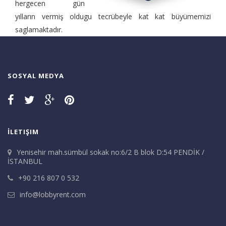
hergecen gün
yılların vermiş oldugu tecrübeyle kat kat büyümemizi
saglamaktadır.
SOSYAL MEDYA
İLETIŞIM
Yenisehir mah.sümbül sokak no:6/2 B blok D:54 PENDİK /
İSTANBUL
+90 216 807 0 532
info@lobbyrent.com